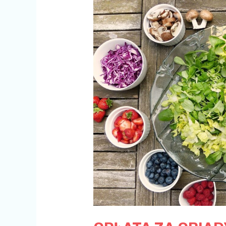
OPŁATA
ZA
OBIADY
–
MAJ
2023