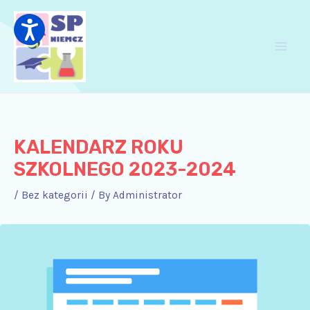
Skip
Post
Main
to
navigation
Men
content
KALENDARZ ROKU
SZKOLNEGO 2023-2024
/
Bez kategorii
/ By
Administrator