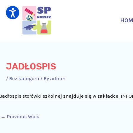
Skip
Post
to
navigation
content
HOM
JADŁOSPIS
/
Bez kategorii
/ By
admin
Jadłospis stołówki szkolnej znajduje się w zakładce: 
←
Previous Wpis