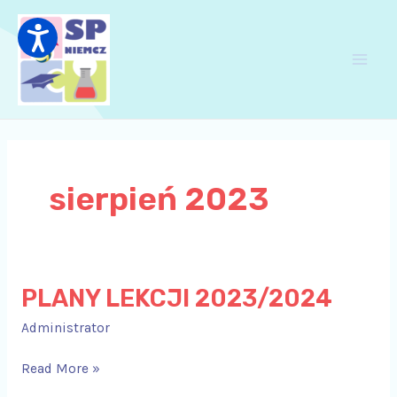
Skip
Main
to
Men
content
sierpień 2023
PLANY LEKCJI 2023/2024
PLANY
LEKCJI
Administrator
2023/2024
Read More »