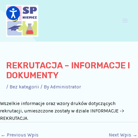
Skip
Post
Main
to
navigation
Men
content
REKRUTACJA – INFORMACJE I
DOKUMENTY
/
Bez kategorii
/ By
Administrator
Wszelkie informacje oraz wzory druków dotyczących
rekrutacji, umieszczone zostały w dziale INFORMACJE ->
REKRUTACJA.
←
Previous Wpis
Next Wpis
→