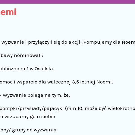
oemi
 wyzwanie i przyłączyli się do akcji „Pompujemy dla Noem
zabawy nominowali:
bliczne nr 1 w Osielsku
moc i wsparcie dla walecznej 3,5 letniej Noemi.
Wyzwanie polega na tym, że:
pompki/przysiady/pajacyki (min 10, może być wielokrotno
 i wrzucamy go u siebie
oby/ grupy do wyzwania