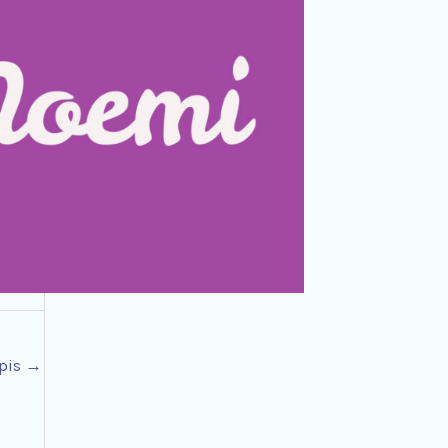
kwiecień 2023
(5)
pis
→