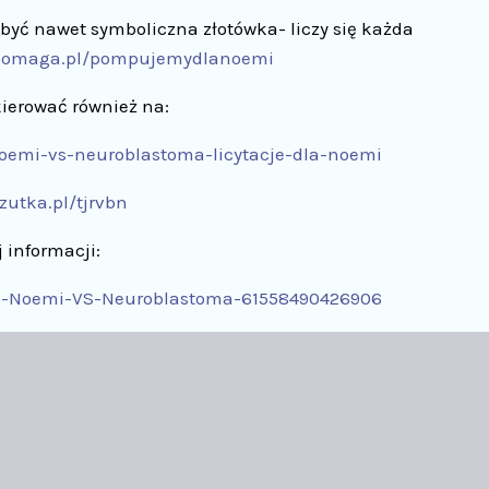
yć nawet symboliczna złotówka- liczy się każda
epomaga.pl/pompujemydlanoemi
ierować również na:
oemi-vs-neuroblastoma-licytacje-dla-noemi
rzutka.pl/tjrvbn
 informacji:
a-Noemi-VS-Neuroblastoma-61558490426906