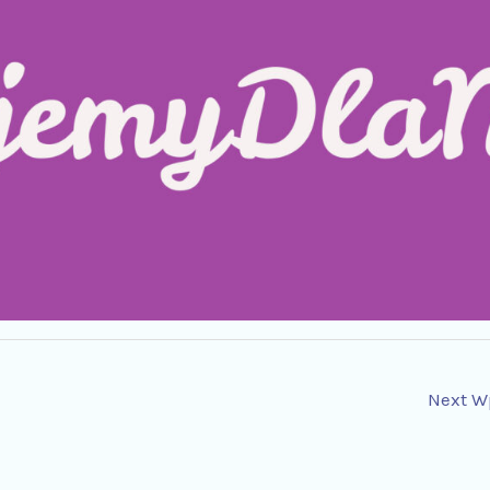
Next W