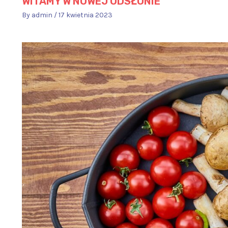
WITAMY W NOWEJ ODSŁONIE
By
admin
/
17 kwietnia 2023