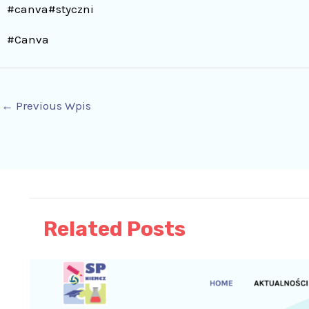
#canva#styczni
#Canva
←
Previous Wpis
Related Posts