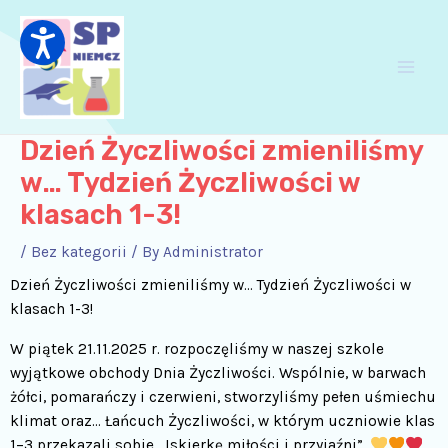
Skip
Post
Main
to
navigation
Men
content
Dzień Życzliwości zmieniliśmy
w… Tydzień Życzliwości w
klasach 1-3!
/
Bez kategorii
/ By
Administrator
Dzień Życzliwości zmieniliśmy w… Tydzień Życzliwości w
klasach 1-3!
W piątek 21.11.2025 r. rozpoczęliśmy w naszej szkole
wyjątkowe obchody Dnia Życzliwości. Wspólnie, w barwach
żółci, pomarańczy i czerwieni, stworzyliśmy pełen uśmiechu
klimat oraz… Łańcuch Życzliwości, w którym uczniowie klas
1–3 przekazali sobie „Iskierkę miłości i przyjaźni”.